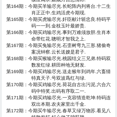
第164期：今期买羊输尽光.长蛇阵内列将台.十二生
肖正正中.生鸡活虎今期现.
第165期：今期买虎输尽光.奸臣献计斩忠良.特码平
码一一到.金枝玉叶最娇贵.
第166期：今期买鸡输尽光.事到万难须放胆.生肖本
命带红花.聰明才智我之上.
第167期：今期买兔输尽光.石歪树弯九三形.猪偷奇
案况钟察.云长送嫂是君子.
第168期：今期买猴输尽光.桃园结义三兄弟.特码双
数发红绿.耕田种地无财发.
第169期：今期买鸡输尽光.送走猴年到鸡年.六畜猜
特真天子.号双波爲红与绿.
第170期：今期买鸡输尽光.荷花自古出污泥.六合六
码中特奖.出码有序取二一.
第171期：今期买鸡输尽光.一克容情造乾坤.特码连
双出本期.农夫家里出千金.
第172期：今期买牛输尽光.春草又绿万物苏.看见八