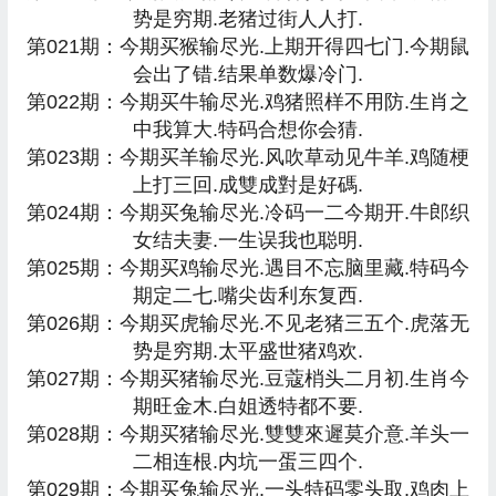
势是穷期.老猪过街人人打.
第021期：今期买猴输尽光.上期开得四七门.今期鼠
会出了错.结果单数爆冷门.
第022期：今期买牛输尽光.鸡猪照样不用防.生肖之
中我算大.特码合想你会猜.
第023期：今期买羊输尽光.风吹草动见牛羊.鸡随梗
上打三回.成雙成對是好碼.
第024期：今期买兔输尽光.冷码一二今期开.牛郎织
女结夫妻.一生误我也聪明.
第025期：今期买鸡输尽光.遇目不忘脑里藏.特码今
期定二七.嘴尖齿利东复西.
第026期：今期买虎输尽光.不见老猪三五个.虎落无
势是穷期.太平盛世猪鸡欢.
第027期：今期买猪输尽光.豆蔻梢头二月初.生肖今
期旺金木.白姐透特都不要.
第028期：今期买猪输尽光.雙雙來遲莫介意.羊头一
二相连根.内坑一蛋三四个.
第029期：今期买兔输尽光.一头特码零头取.鸡肉上