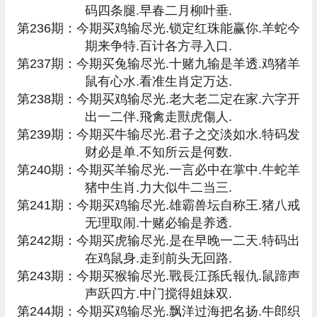
码四条腿.早春二月柳叶垂.
第236期：今期买鸡输尽光.锁定红珠能赢你.羊蛇今
期来争特.百计各方寻入口.
第237期：今期买兔输尽光.十赌九输是羊透.鸡猪羊
鼠有心水.看准生肖定万达.
第238期：今期买鸡输尽光.老大老二定在家.六字开
出一二伴.飛禽走獸虎傷人.
第239期：今期买牛输尽光.君子之交淡如水.特码发
财必是单.不知所云是何数.
第240期：今期买羊输尽光.一言必中在掌中.牛蛇羊
猪中生肖.力大似牛二当三.
第241期：今期买鸡输尽光.雄霸兽坛自称王.猪八戒
无理取闹.十赌必输是养透.
第242期：今期买虎输尽光.是在早晚一二天.特码出
在鸡鼠身.走到前头无回路.
第243期：今期买猴输尽光.戰長江孫氏報仇.鼠蹄声
声跃四方.中门搅得姐妹双.
第244期：今期买鸡输尽光.飘洋过海把名扬.牛郎织