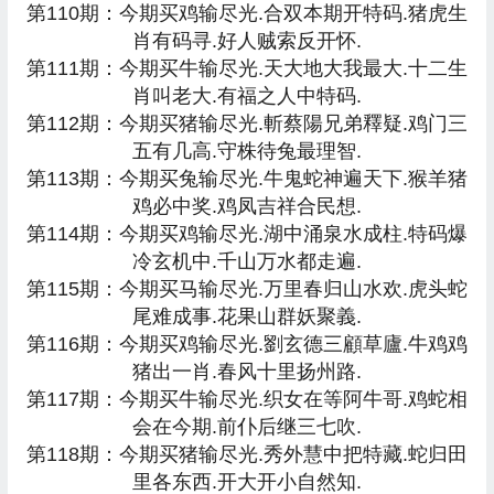
第110期：今期买鸡输尽光.合双本期开特码.猪虎生
肖有码寻.好人贼索反开怀.
第111期：今期买牛输尽光.天大地大我最大.十二生
肖叫老大.有福之人中特码.
第112期：今期买猪输尽光.斬蔡陽兄弟釋疑.鸡门三
五有几高.守株待兔最理智.
第113期：今期买兔输尽光.牛鬼蛇神遍天下.猴羊猪
鸡必中奖.鸡凤吉祥合民想.
第114期：今期买鸡输尽光.湖中涌泉水成柱.特码爆
冷玄机中.千山万水都走遍.
第115期：今期买马输尽光.万里春归山水欢.虎头蛇
尾难成事.花果山群妖聚義.
第116期：今期买鸡输尽光.劉玄德三顧草廬.牛鸡鸡
猪出一肖.春风十里扬州路.
第117期：今期买牛输尽光.织女在等阿牛哥.鸡蛇相
会在今期.前仆后继三七吹.
第118期：今期买猪输尽光.秀外慧中把特藏.蛇归田
里各东西.开大开小自然知.