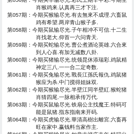
肖猴鸡来.认真再三才下注.
第057期：今期买猴输尽光.有去無來不成理.六畜鼠
鸡有希望.两岸青山猴子多.
第058期：今期买鼠输尽光.子午相冲不可信.十二生
肖找老大.仰首一六问青天.
第059期：今期买蛇输尽光.曹公煮酒论英雄.六合來
到人心喜.有加无减数八卦.
第060期：今期买猪输尽光.统领昆休添瑞彩.鸡鼠精
神定三八.一一合二定奇数.
第061期：今期买兔输尽光.戰長江孫氏報仇.鸡鼠猪
猴应为杀.中门搅得姐妹双.
第062期：今期买猴输尽光.半壁江同半壁紅.猴蛇猪
肖猜四尾.一脉相承传万代.
第063期：今期买鼠输尽光.铁扇公主找魔王.特码可
能是鼠猪.指东指南来开码.
第064期：今期买虎输尽光.華清高樹出離宮.六畜再
旺在家中.赢钱料当家作主.