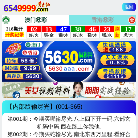
返回
澳门⑥彩
香港⑥彩
【内部版输尽光】(001-365)
第001期：今期买哪输尽光.八上四下开一码.六部玄
机码中码.西在路上你我他.
第002期：今期买蛇输尽光.南北东西万里程.看好合