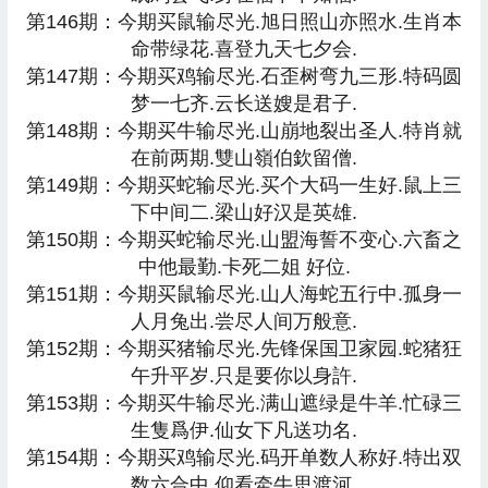
第146期：今期买鼠输尽光.旭日照山亦照水.生肖本
命带绿花.喜登九天七夕会.
第147期：今期买鸡输尽光.石歪树弯九三形.特码圆
梦一七齐.云长送嫂是君子.
第148期：今期买牛输尽光.山崩地裂出圣人.特肖就
在前两期.雙山嶺伯欽留僧.
第149期：今期买蛇输尽光.买个大码一生好.鼠上三
下中间二.梁山好汉是英雄.
第150期：今期买蛇输尽光.山盟海誓不变心.六畜之
中他最勤.卡死二姐 好位.
第151期：今期买鼠输尽光.山人海蛇五行中.孤身一
人月兔出.尝尽人间万般意.
第152期：今期买猪输尽光.先锋保国卫家园.蛇猪狂
午升平岁.只是要你以身許.
第153期：今期买牛输尽光.满山遮绿是牛羊.忙碌三
生隻爲伊.仙女下凡送功名.
第154期：今期买鸡输尽光.码开单数人称好.特出双
数六合中.仰看牵牛思渡河.