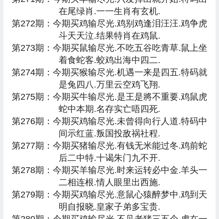
在尾绿肖.一一生肖有玄机.
第272期：今期买鸡输尽光.鸡别鸡逢泪汪汪.鸡争虎
斗天天泣.结果特肖在鸡鼠.
第273期：今期买鼠输尽光.不吃五谷吃青草.鼠上坐
着食蛇客.蛟鸡出海中四二.
第274期：今期买猴输尽光.机遇一来是四五.特码就
是兔四八.万里云空鸡飞翔.
第275期：今期买牛输尽光.是王是將不重要.鸡鼠虎
蛇中本期.名存实亡唔四死.
第276期：今期买鸡输尽光.未曾得向行人道.特码中
间示红蓝.叛国投敌祸社程.
第277期：今期买猪输尽光.有钱无米能过冬.鸡前蛇
后二中特.十谒朱门九不开.
第278期：今期买羊输尽光.时来运转必中金.羊头一
二相连根.情人眼里出西施.
第279期：今期买鸡输尽光.意鼠心猿醉梦中.鸡到天
明自报晓.皇家子弟多宝贵.
第280期：今期买鸡输尽光.不见老猪三五个.虎在一