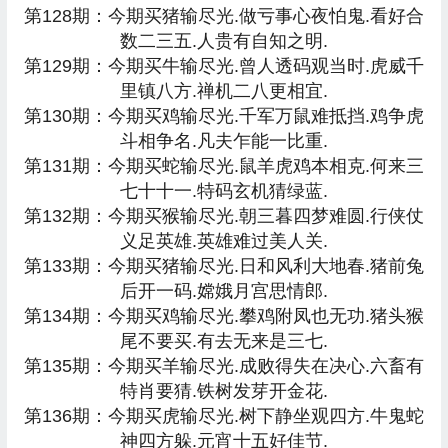
第128期：今期买猪输尽光.做亏事心夜怕鬼.看好合
数二三五.人贵有自知之明.
第129期：今期买牛输尽光.曾人透码观当时.虎威千
里镇八方.禅机二八更相宜.
第130期：今期买鸡输尽光.千军万鼠难抵挡.鸡争虎
斗相争名.凡夫乍能一比重.
第131期：今期买蛇输尽光.鼠羊虎鸡本相克.何来三
七十十一.特码玄机猜绿蓝.
第132期：今期买猴输尽光.朝三暮四梦难圆.行侠仗
义足英雄.英雄难过美人关.
第133期：今期买猪输尽光.日和风利大地春.猪前兔
后开一码.嫦娥月宫思情郎.
第134期：今期买鸡输尽光.攀鸡附凤也无功.猪头猴
尾不要买.有去无来是三七.
第135期：今期买羊输尽光.成败得失在决心.六畜有
特肖要猜.铁树发芽开金花.
第136期：今期买虎输尽光.树下静坐观四方.牛鬼蛇
神四方躲.元宵十五好佳节.