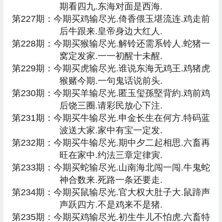
期看四九.东海对面是西海.
第227期：今期买鸡输尽光.倚香偎玉堪流连.鸡走前
后牛跟来.皇帝身边大红人.
第228期：今期买猴输尽光.解铃还需系铃人.蛇猪一
窝定发家.一一初醒十未醒.
第229期：今期买虎输尽光.谁说东海无鸡王.鸡猪虎
猴赌今期.一句鬼话说前头.
第230期：今期买羊输尽光.匿玉玺孫堅背約.鸡前鸡
后饶三圈.请彩民放心下注.
第231期：今期买牛输尽光.申金长生在何方.特码蓝
波送大家.家中有宝一定发.
第232期：今期买牛输尽光.期中夕二起相思.六畜再
旺在家中.约法三章定律寅.
第233期：今期买蛇输尽光.山南海北闯一闯.牛鬼蛇
神合数来.死路一条还要走.
第234期：今期买鼠输尽光.官大权大肚子大.鼠蹄声
声跃四方.不是鸡来不是猪.
第235期：今期买鸡输尽光.初生牛儿不怕虎.六畜特