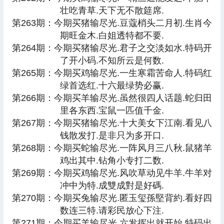
壮吃青草.天下无不散筵席.
第263期：今期买猪输尽光.豆蔻梢头二月初.生肖今
期旺金木.白姐透特都不要.
第264期：今期买猪输尽光.君子之交淡如水.特码开
了开小码.不知所云是何数.
第265期：今期买鸡输尽光.一生寒霜苦命人.特码红
绿首选红.十六最绿势必赢.
第266期：今期买羊输尽光.虽然很四人话题.蛇归田
里各东西.宝鼠一匹值千金.
第267期：今期买猪输尽光.十大美女下江南.看见八
钱散发打.是非只为多开口.
第268期：今期买蛇输尽光.一阵风月三八秋.鼠猪羊
鸡出其中.钻角小专打二数.
第269期：今期买鸡输尽光.风吹草动见牛羊.牛羊对
冲中为特.成雙成對是好碼.
第270期：今期买兔输尽光.匿玉玺孫堅背約.看好四
数连三特.请彩民放心下注.
第271期：今期买羊输尽光.六发挥出就开始.特码出