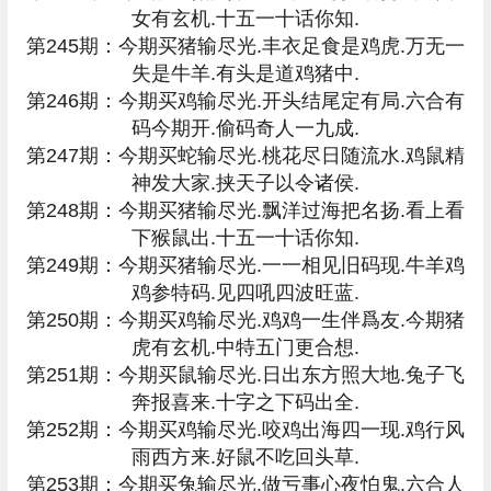
女有玄机.十五一十话你知.
第245期：今期买猪输尽光.丰衣足食是鸡虎.万无一
失是牛羊.有头是道鸡猪中.
第246期：今期买鸡输尽光.开头结尾定有局.六合有
码今期开.偷码奇人一九成.
第247期：今期买蛇输尽光.桃花尽日随流水.鸡鼠精
神发大家.挟天子以令诸侯.
第248期：今期买猪输尽光.飘洋过海把名扬.看上看
下猴鼠出.十五一十话你知.
第249期：今期买猪输尽光.一一相见旧码现.牛羊鸡
鸡参特码.见四吼四波旺蓝.
第250期：今期买鸡输尽光.鸡鸡一生伴爲友.今期猪
虎有玄机.中特五门更合想.
第251期：今期买鼠输尽光.日出东方照大地.兔子飞
奔报喜来.十字之下码出全.
第252期：今期买鸡输尽光.咬鸡出海四一现.鸡行风
雨西方来.好鼠不吃回头草.
第253期：今期买兔输尽光.做亏事心夜怕鬼.六合人