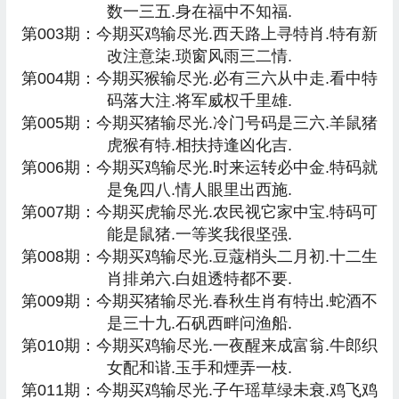
数一三五.身在福中不知福.
第003期：今期买鸡输尽光.西天路上寻特肖.特有新
改注意柒.琐窗风雨三二情.
第004期：今期买猴输尽光.必有三六从中走.看中特
码落大注.将军威权千里雄.
第005期：今期买猪输尽光.冷门号码是三六.羊鼠猪
虎猴有特.相扶持逢凶化吉.
第006期：今期买鸡输尽光.时来运转必中金.特码就
是兔四八.情人眼里出西施.
第007期：今期买虎输尽光.农民视它家中宝.特码可
能是鼠猪.一等奖我很坚强.
第008期：今期买鸡输尽光.豆蔻梢头二月初.十二生
肖排弟六.白姐透特都不要.
第009期：今期买猪输尽光.春秋生肖有特出.蛇酒不
是三十九.石矾西畔问渔船.
第010期：今期买鸡输尽光.一夜醒来成富翁.牛郎织
女配和谐.玉手和煙弄一枝.
第011期：今期买鸡输尽光.子午瑶草绿未衰.鸡飞鸡