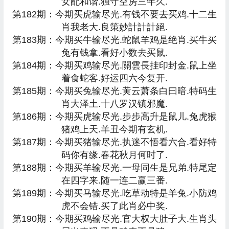
女配和谐.独守空房三年久.
第182期：今期买虎输尽光.有钱不要去买鸡.十二生
肖我老大.良策妙計計計絕.
第183期：今期买牛输尽光.蛇鼠羊鸡是绝肖.买牛买
兔有钱拿.看好小数去买鼠.
第184期：今期买鸡输尽光.關雲長挂印封金.鼠上坐
着食蛇客.好运四六今复开.
第185期：今期买兔输尽光.黄云萧条白曰暗.特码生
肖大泽土.十八罗汉镇邪魔.
第186期：今期买虎输尽光.步步高升是鼠儿.兔虎猴
猪鸡上天.羊丑今期有玄机.
第187期：今期买猪输尽光.执迷不悟看六合.看好特
码你有缘.春花秋月何时了.
第188期：今期买羊输尽光.一母同生是兄弟.特尾定
在四字来.随一连二赢三番.
第189期：今期买马输尽光.吃草动特是羊兔.小防鸡
虎不会错.买了此肖必中奖.
第190期：今期买鸡输尽光.官大权大肚子大.生肖头