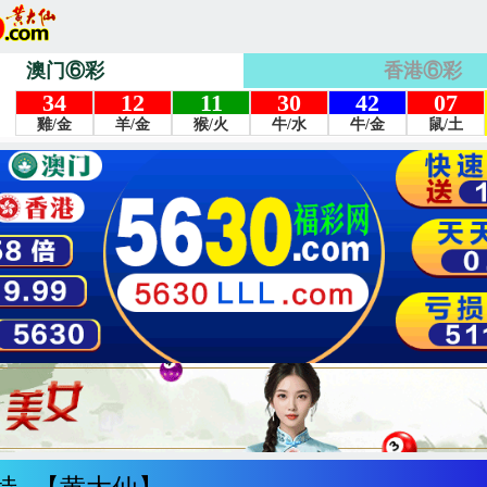
澳门⑥彩
香港⑥彩